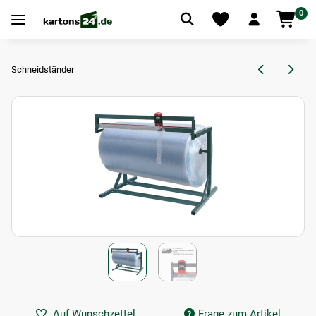
0
Schneidständer
Auf Wunschzettel
Frage zum Artikel