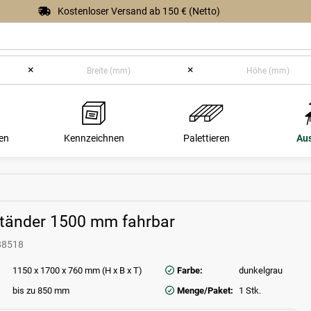
Kostenloser Versand ab 150 € (Netto)
×
×
en
Kennzeichnen
Palettieren
Au
tänder 1500 mm fahrbar
88518
1150 x 1700 x 760 mm (H x B x T)
Farbe:
dunkelgrau
bis zu 850 mm
Menge/Paket:
1 Stk.