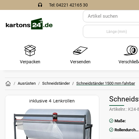
Tel: 04221 42165 30
Verpacken
Versenden
Verschließ
Ausrüsten
Schneidständer
Schneidständer 1500 mm fahrbar
Schneids
Artikelnr.:
K24-
Maße:
Rollendurchmesser (mm):