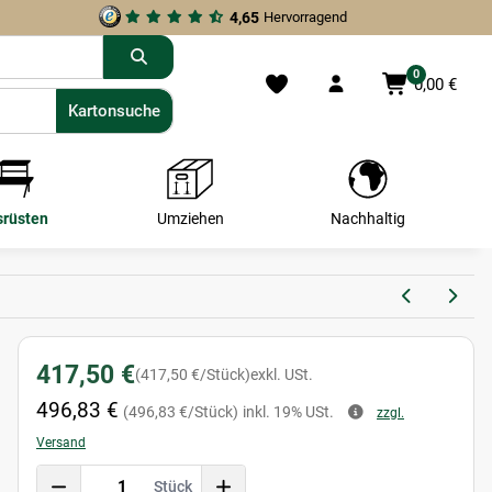
4,65
Hervorragend
0
0,00 €
Kartonsuche
Kartonsuche
srüsten
Umziehen
Nachhaltig
417,50 €
(417,50 €/Stück)
exkl. USt.
496,83 €
(496,83 €/Stück)
inkl. 19% USt.
zzgl.
Versand
Stück