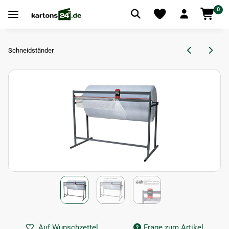
0
Schneidständer
Auf Wunschzettel
Frage zum Artikel