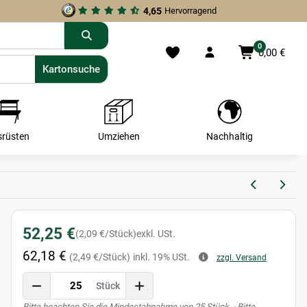
4,65
Hervorragend
0
0,00 €
Kartonsuche
Kartonsuche
srüsten
Umziehen
Nachhaltig
52,25 €
(2,09 €/Stück)
exkl. USt.
62,18 €
(2,49 €/Stück)
inkl. 19% USt.
zzgl. Versand
Stück
x
Bitte beachten Sie die Mindestabnahme von 25 Stück. · Bitte