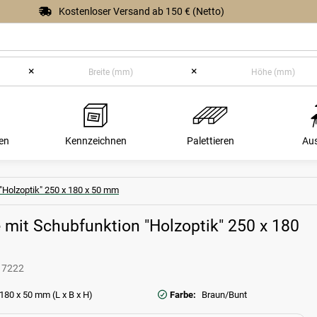
Kostenloser Versand ab 150 € (Netto)
×
×
en
Kennzeichnen
Palettieren
Au
"Holzoptik" 250 x 180 x 50 mm
 mit Schubfunktion "Holzoptik" 250 x 180
17222
 180 x 50 mm (L x B x H)
Farbe:
Braun/Bunt