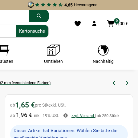
4,65
Hervorragend
0
0,00 €
Kartonsuche
Kartonsuche
srüsten
Umziehen
Nachhaltig
/92 mm (verschiedene Farben)
1,65 €
ab
pro Stk
exkl. USt.
1,96 €
ab
inkl. 19% USt.
| ab 250 Stück
zzgl. Versand
x
Dieser Artikel hat Variationen. Wählen Sie bitte die