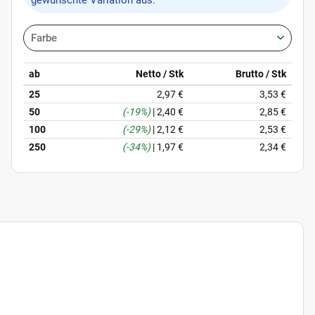
gewünschte Variation aus.
Farbe
ab
Netto / Stk
Brutto / Stk
25
2,97 €
3,53 €
50
(-19%)
|
2,40 €
2,85 €
100
(-29%)
|
2,12 €
2,53 €
250
(-34%)
|
1,97 €
2,34 €