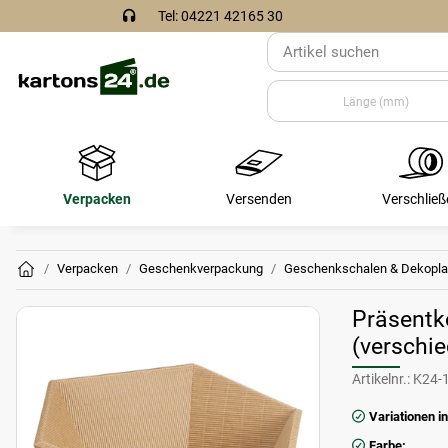
Tel: 04221 42165 30
Verpacken
Versenden
Verschließ
Verpacken
Geschenkverpackung
Geschenkschalen & Dekopla
Präsentk
(verschi
Artikelnr.:
K24-
Variationen in
Farbe: