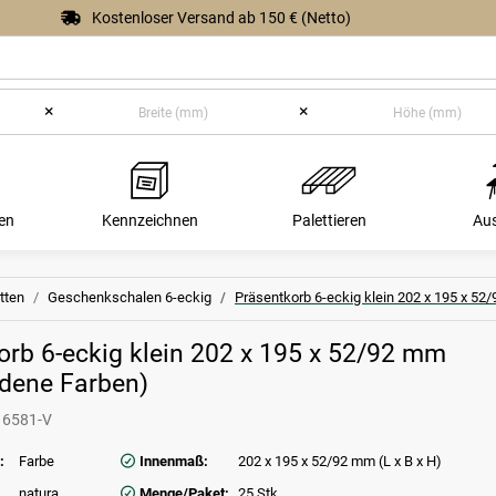
Kostenloser Versand ab 150 € (Netto)
×
×
en
Kennzeichnen
Palettieren
Au
tten
Geschenkschalen 6-eckig
Präsentkorb 6-eckig klein 202 x 195 x 52
orb 6-eckig klein 202 x 195 x 52/92 mm
edene Farben)
16581-V
:
Farbe
Innenmaß:
202 x 195 x 52/92 mm (L x B x H)
natura
Menge/Paket:
25 Stk