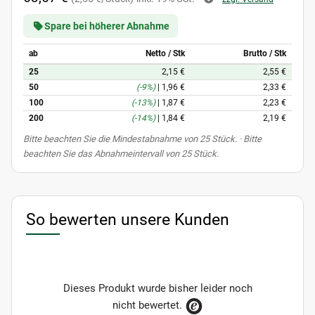
Spare bei höherer Abnahme
ab
Netto / Stk
Brutto / Stk
25
2,15 €
2,55 €
50
(-9%)
|
1,96 €
2,33 €
100
(-13%)
|
1,87 €
2,23 €
200
(-14%)
|
1,84 €
2,19 €
x
Bitte beachten Sie die Mindestabnahme von 25 Stück. · Bitte
beachten Sie das Abnahmeintervall von 25 Stück.
So bewerten unsere Kunden
Dieses Produkt wurde bisher leider noch
nicht bewertet.