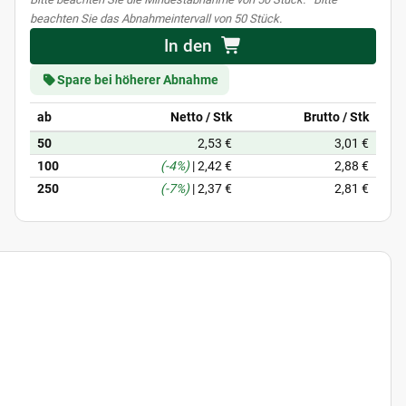
beachten Sie das Abnahmeintervall von 50 Stück.
In den
Spare bei höherer Abnahme
ab
Netto / Stk
Brutto / Stk
50
2,53 €
3,01 €
100
(-4%)
|
2,42 €
2,88 €
250
(-7%)
|
2,37 €
2,81 €