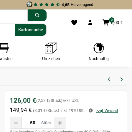
4,65
Hervorragend
0
0,00 €
Kartonsuche
Kartonsuche
srüsten
Umziehen
Nachhaltig
126,00 €
(2,53 €/Stück)
exkl. USt.
149,94 €
(3,01 €/Stück)
inkl. 19% USt.
zzgl. Versand
Stück
x
Bitte beachten Sie die Mindestabnahme von 50 Stück. · Bitte