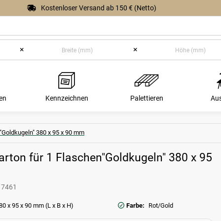
Kostenloser Versand ab 150 € (Netto)
×
×
en
Kennzeichnen
Palettieren
Au
n"Goldkugeln" 380 x 95 x 90 mm
arton für 1 Flaschen"Goldkugeln" 380 x 95
17461
80 x 95 x 90 mm (L x B x H)
Farbe:
Rot/Gold