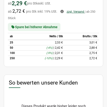
2,29 €
ab
pro Stk
exkl. USt.
2,72 €
ab
pro Stk
inkl. 19% USt.
| ab 250
zzgl. Versand
Stück
Spare bei höherer Abnahme
ab
Netto / Stk
Brutto / Stk
25
2,53 €
3,01 €
50
(-4%)
|
2,42 €
2,88 €
100
(-9%)
|
2,31 €
2,75 €
250
(-10%)
|
2,29 €
2,72 €
So bewerten unsere Kunden
Dieses Produkt wurde bisher leider noch