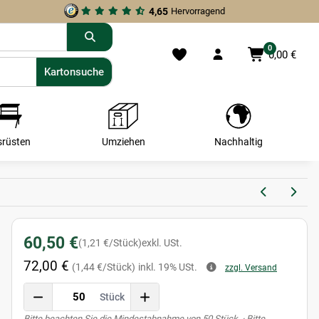
4,65
Hervorragend
0
0,00 €
Kartonsuche
Kartonsuche
srüsten
Umziehen
Nachhaltig
60,50 €
(1,21 €/Stück)
exkl. USt.
72,00 €
(1,44 €/Stück)
inkl. 19% USt.
zzgl. Versand
Stück
x
Bitte beachten Sie die Mindestabnahme von 50 Stück. · Bitte