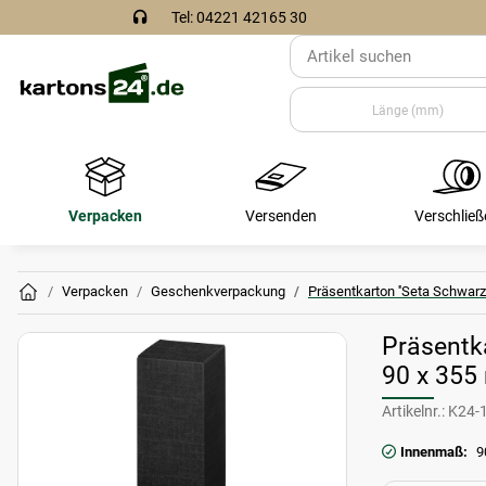
Tel: 04221 42165 30
Verpacken
Versenden
Verschließ
Verpacken
Geschenkverpackung
Präsentkarton ''Seta Schwarz
Präsentka
90 x 35
Artikelnr.:
K24-
Innenmaß:
9