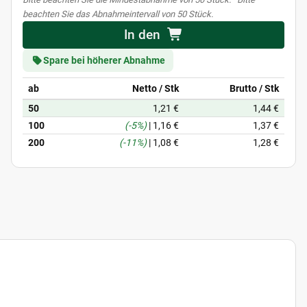
beachten Sie das Abnahmeintervall von 50 Stück.
In den
Spare bei höherer Abnahme
ab
Netto / Stk
Brutto / Stk
50
1,21 €
1,44 €
100
(-5%)
|
1,16 €
1,37 €
200
(-11%)
|
1,08 €
1,28 €