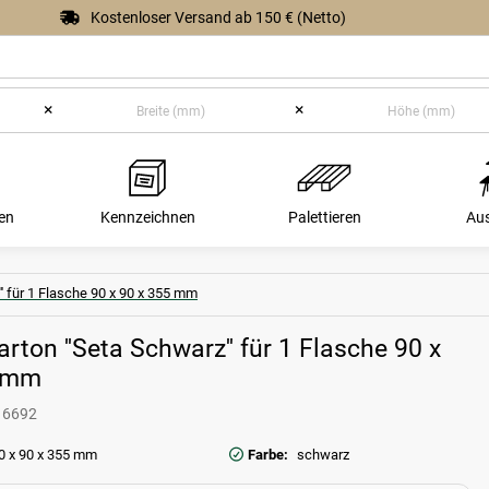
Kostenloser Versand ab 150 € (Netto)
×
×
en
Kennzeichnen
Palettieren
Au
'' für 1 Flasche 90 x 90 x 355 mm
rton ''Seta Schwarz'' für 1 Flasche 90 x
5 mm
16692
0 x 90 x 355 mm
Farbe:
schwarz