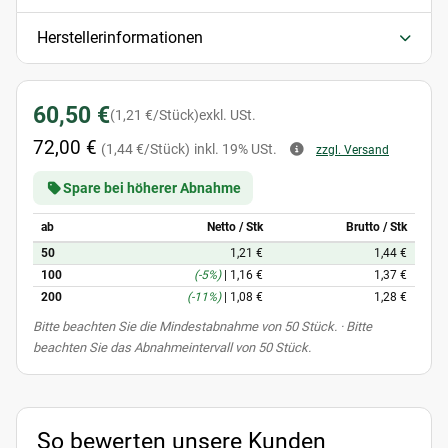
Herstellerinformationen
60,50 €
(1,21 €/Stück)
exkl. USt.
72,00 €
(1,44 €/Stück)
inkl. 19% USt.
zzgl. Versand
Spare bei höherer Abnahme
ab
Netto / Stk
Brutto / Stk
50
1,21 €
1,44 €
100
(-5%)
|
1,16 €
1,37 €
200
(-11%)
|
1,08 €
1,28 €
x
Bitte beachten Sie die Mindestabnahme von 50 Stück. · Bitte
beachten Sie das Abnahmeintervall von 50 Stück.
So bewerten unsere Kunden