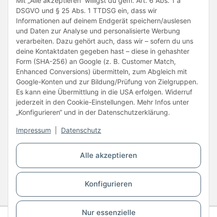
Mit „Alle akzeptieren“ willigst du gem. Art. 6 Abs. 1 a
DSGVO und § 25 Abs. 1 TTDSG ein, dass wir
Informationen auf deinem Endgerät speichern/auslesen
und Daten zur Analyse und personalisierte Werbung
verarbeiten. Dazu gehört auch, dass wir – sofern du uns
deine Kontaktdaten gegeben hast – diese in gehashter
Form (SHA-256) an Google (z. B. Customer Match,
Enhanced Conversions) übermitteln, zum Abgleich mit
Unsere Partner
Google-Konten und zur Bildung/Prüfung von Zielgruppen.
Es kann eine Übermittlung in die USA erfolgen. Widerruf
jederzeit in den Cookie-Einstellungen. Mehr Infos unter
„Konfigurieren“ und in der Datenschutzerklärung.
Impressum
|
Datenschutz
Vertrag widerrufen
Alle akzeptieren
* Alle Preise inkl. gesetzlicher USt., zzgl.
Versand
Konfigurieren
© Copyright © 2026 www.kartons24.de
BB-Verpackungen GmbH
- Brendelweg 167, 27755 Delmenhorst - Telefon:
+49 (0)4221 42165 30
Nur essenzielle