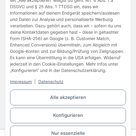
Mit „Alle akzeptieren“ willigst du gem. Art. 6 Abs. 1 a
DSGVO und § 25 Abs. 1 TTDSG ein, dass wir
Informationen auf deinem Endgerät speichern/auslesen
und Daten zur Analyse und personalisierte Werbung
verarbeiten. Dazu gehört auch, dass wir – sofern du uns
deine Kontaktdaten gegeben hast – diese in gehashter
Form (SHA-256) an Google (z. B. Customer Match,
Enhanced Conversions) übermitteln, zum Abgleich mit
Unsere Partner
Google-Konten und zur Bildung/Prüfung von Zielgruppen.
Es kann eine Übermittlung in die USA erfolgen. Widerruf
jederzeit in den Cookie-Einstellungen. Mehr Infos unter
„Konfigurieren“ und in der Datenschutzerklärung.
Impressum
|
Datenschutz
Vertrag widerrufen
Alle akzeptieren
* Alle Preise inkl. gesetzlicher USt., zzgl.
Versand
Konfigurieren
© Copyright © 2026 www.kartons24.de
BB-Verpackungen GmbH
- Brendelweg 167, 27755 Delmenhorst - Telefon:
+49 (0)4221 42165 30
Nur essenzielle