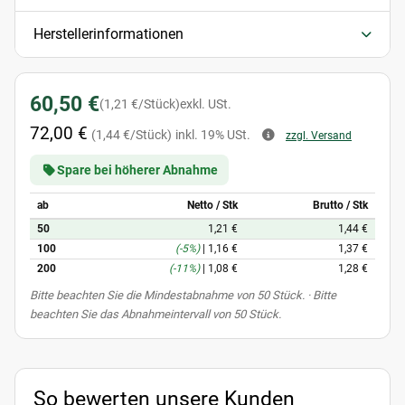
Herstellerinformationen
60,50 €
(1,21 €/Stück)
exkl. USt.
72,00 €
(1,44 €/Stück)
inkl. 19% USt.
zzgl. Versand
Spare bei höherer Abnahme
ab
Netto / Stk
Brutto / Stk
50
1,21 €
1,44 €
100
(-5%)
|
1,16 €
1,37 €
200
(-11%)
|
1,08 €
1,28 €
x
Bitte beachten Sie die Mindestabnahme von 50 Stück. · Bitte
beachten Sie das Abnahmeintervall von 50 Stück.
So bewerten unsere Kunden