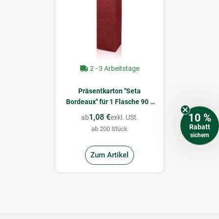
2 - 3 Arbeitstage
Präsentkarton ''Seta
Bordeaux'' für 1 Flasche 90 x
90 x 355 mm
10 %
1,08 €
ab
exkl. USt.
Rabatt
ab 200 Stück
sichern
Zum Artikel