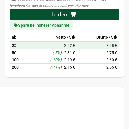
beachten Sie das Abnahmeintervall von 25 Stück.
In den
Spare bei höherer Abnahme
ab
Netto / Stk
Brutto / Stk
25
2,42 €
2,88 €
50
(-5%)
|
2,31 €
2,75 €
100
(-10%)
|
2,19 €
2,60 €
200
(-11%)
|
2,15 €
2,55 €