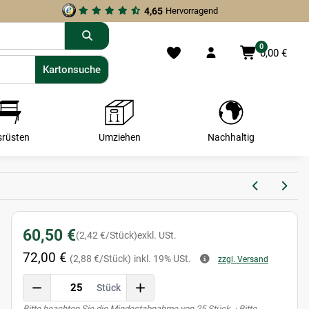
4,65
Hervorragend
0
0,00 €
Kartonsuche
Kartonsuche
srüsten
Umziehen
Nachhaltig
60,50 €
(2,42 €/Stück)
exkl. USt.
72,00 €
(2,88 €/Stück)
inkl. 19% USt.
zzgl. Versand
Stück
x
Bitte beachten Sie die Mindestabnahme von 25 Stück. · Bitte