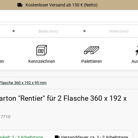
Kostenloser Versand ab 150 € (Netto)
×
×
en
Kennzeichnen
Palettieren
Au
2 Flasche 360 x 192 x 95 mm
rton "Rentier'' für 2 Flasche 360 x 192 x
17710
rkeit: 2 - 3 Arbeitstage
Versanddauer: ca. 1 - 2 Arbeitstage