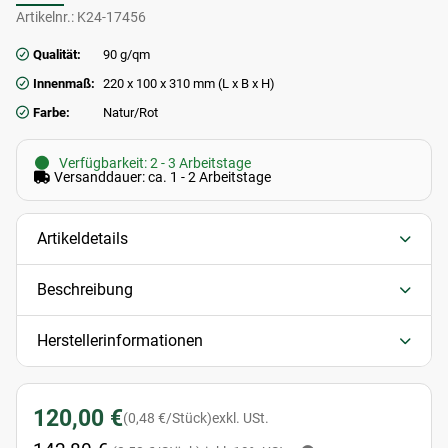
Artikelnr.:
K24-17456
Qualität:
90 g/qm
Innenmaß:
220 x 100 x 310 mm (L x B x H)
Farbe:
Natur/Rot
Verfügbarkeit: 2 - 3 Arbeitstage
Versanddauer: ca. 1 - 2 Arbeitstage
Artikeldetails
Beschreibung
Herstellerinformationen
120,00 €
(0,48 €/Stück)
exkl. USt.