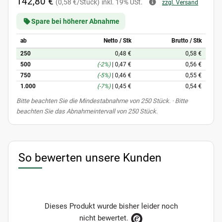
142,80 €
(0,58 €/Stück)
inkl. 19% USt.
zzgl. Versand
Spare bei höherer Abnahme
ab
Netto / Stk
Brutto / Stk
250
0,48 €
0,58 €
500
(-2%)
|
0,47 €
0,56 €
750
(-5%)
|
0,46 €
0,55 €
1.000
(-7%)
|
0,45 €
0,54 €
x
Bitte beachten Sie die Mindestabnahme von 250 Stück. · Bitte
beachten Sie das Abnahmeintervall von 250 Stück.
So bewerten unsere Kunden
Dieses Produkt wurde bisher leider noch
nicht bewertet.