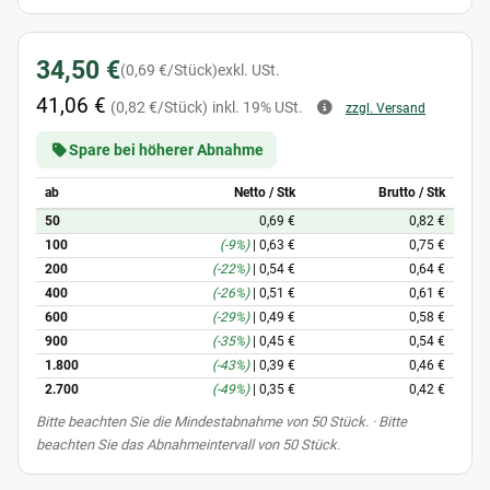
34,50 €
(0,69 €/Stück)
exkl. USt.
41,06 €
(0,82 €/Stück)
inkl. 19% USt.
zzgl. Versand
Spare bei höherer Abnahme
ab
Netto / Stk
Brutto / Stk
50
0,69 €
0,82 €
100
(-9%)
|
0,63 €
0,75 €
200
(-22%)
|
0,54 €
0,64 €
400
(-26%)
|
0,51 €
0,61 €
600
(-29%)
|
0,49 €
0,58 €
900
(-35%)
|
0,45 €
0,54 €
1.800
(-43%)
|
0,39 €
0,46 €
2.700
(-49%)
|
0,35 €
0,42 €
x
Bitte beachten Sie die Mindestabnahme von 50 Stück. · Bitte
beachten Sie das Abnahmeintervall von 50 Stück.