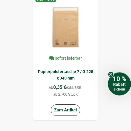
sofort lieferbar
Papierpolstertasche 7 / G 225
10 %
x 340 mm
Rabatt
0,35 €
ab
exkl. USt.
sichern
ab 2.700 Stück
Zum Artikel