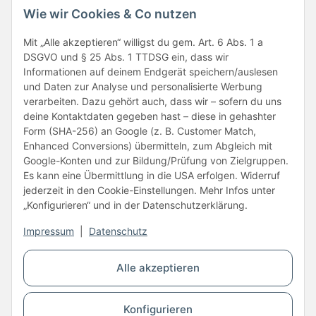
Wie wir Cookies & Co nutzen
Folge uns
Mit „Alle akzeptieren“ willigst du gem. Art. 6 Abs. 1 a
DSGVO und § 25 Abs. 1 TTDSG ein, dass wir
Informationen auf deinem Endgerät speichern/auslesen
und Daten zur Analyse und personalisierte Werbung
verarbeiten. Dazu gehört auch, dass wir – sofern du uns
deine Kontaktdaten gegeben hast – diese in gehashter
Form (SHA-256) an Google (z. B. Customer Match,
Enhanced Conversions) übermitteln, zum Abgleich mit
Unsere Partner
Google-Konten und zur Bildung/Prüfung von Zielgruppen.
Es kann eine Übermittlung in die USA erfolgen. Widerruf
jederzeit in den Cookie-Einstellungen. Mehr Infos unter
„Konfigurieren“ und in der Datenschutzerklärung.
Impressum
|
Datenschutz
Vertrag widerrufen
Alle akzeptieren
* Alle Preise inkl. gesetzlicher USt., zzgl.
Versand
Konfigurieren
© Copyright © 2026 www.kartons24.de