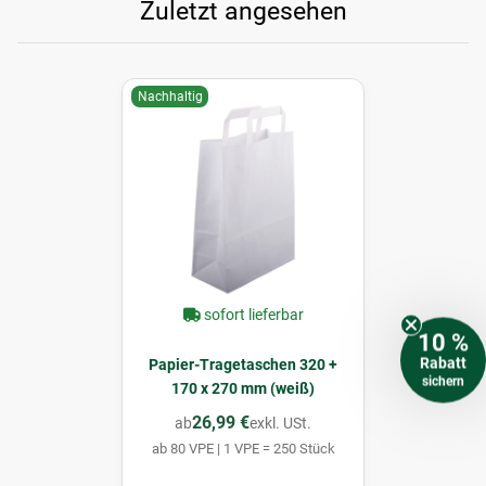
Zuletzt angesehen
Nachhaltig
sofort lieferbar
10 %
Rabatt
Papier-Tragetaschen 320 +
sichern
170 x 270 mm (weiß)
26,99 €
ab
exkl. USt.
ab 80 VPE | 1 VPE = 250 Stück