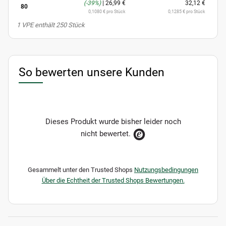
(-39%)
|
26,99 €
32,12 €
80
0,1080 € pro Stück
0,1285 € pro Stück
x
1 VPE enthält 250 Stück
So bewerten unsere Kunden
Dieses Produkt wurde bisher leider noch
nicht bewertet.
Gesammelt unter den Trusted Shops
Nutzungsbedingungen
Über die Echtheit der Trusted Shops Bewertungen.