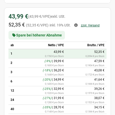
43,99 €
(43,99 €/VPE)
exkl. USt.
52,35 €
(52,35 €/VPE)
inkl. 19% USt.
zzgl. Versand
Spare bei höherer Abnahme
ab
Netto / VPE
Brutto / VPE
43,99 €
52,35 €
1
0,1760 € pro Stück
0,2094 € pro Stück
(-9%)
|
39,99 €
47,59 €
2
0,1600 € pro Stück
0,1904 € pro Stück
(-18%)
|
36,20 €
43,08 €
3
0,1448 € pro Stück
0,1723 € pro Stück
(-20%)
|
34,99 €
41,64 €
6
0,1400 € pro Stück
0,1666 € pro Stück
(-25%)
|
32,99 €
39,26 €
12
0,1320 € pro Stück
0,1570 € pro Stück
(-27%)
|
31,99 €
38,07 €
24
0,1280 € pro Stück
0,1523 € pro Stück
(-35%)
|
28,70 €
34,15 €
40
0,1148 € pro Stück
0,1366 € pro Stück