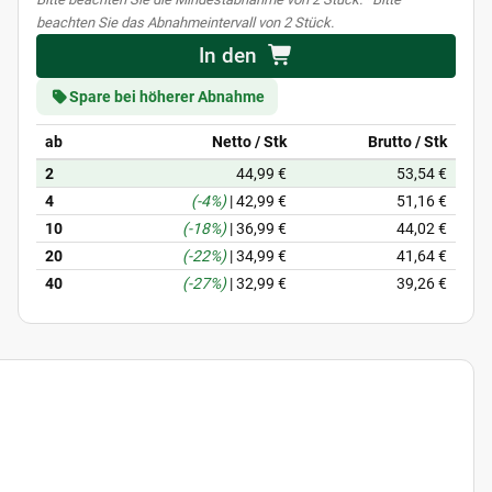
beachten Sie das Abnahmeintervall von 2 Stück.
In den
Spare bei höherer Abnahme
ab
Netto / Stk
Brutto / Stk
2
44,99 €
53,54 €
4
(-4%)
|
42,99 €
51,16 €
10
(-18%)
|
36,99 €
44,02 €
20
(-22%)
|
34,99 €
41,64 €
40
(-27%)
|
32,99 €
39,26 €