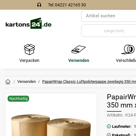
Tel: 04221 42165 30
Verpacken
Versenden
Verschließ
Versenden
PapairWrap Classic Luftpolsterpappe zweilagig 350 m
PapairWr
Nachhaltig
350 mm 
Artikelnr.:
K24-
Laufmeter:
1
Paketmaß:
1