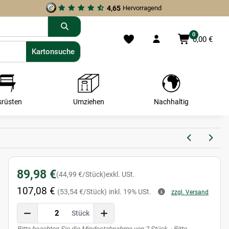
4,65
Hervorragend
0
0,00 €
Kartonsuche
Kartonsuche
srüsten
Umziehen
Nachhaltig
89,98 €
(44,99 €/Stück)
exkl. USt.
107,08 €
(53,54 €/Stück)
inkl. 19% USt.
zzgl. Versand
Stück
x
Bitte beachten Sie die Mindestabnahme von 2 Stück. · Bitte