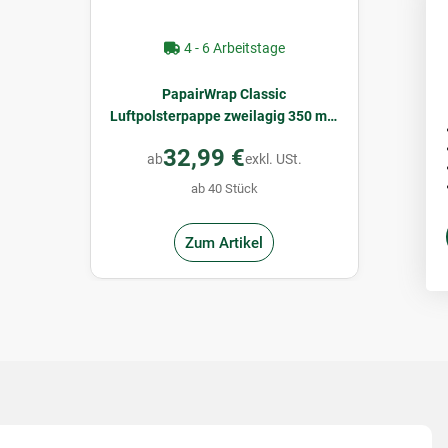
4 - 6 Arbeitstage
PapairWrap Classic
Luftpolsterpappe zweilagig 350 mm
x 100 m
32,99 €
ab
exkl. USt.
ab 40 Stück
Zum Artikel