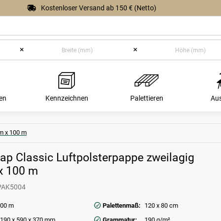
Kostenloser Versand ab 150 € (Netto)
×
×
en
Kennzeichnen
Palettieren
Au
m x 100 m
ap Classic Luftpolsterpappe zweilagig
x 100 m
PAK5004
00 m
Palettenmaß:
120 x 80 cm
190 x 590 x 370 mm
Grammatur:
190 g/m²