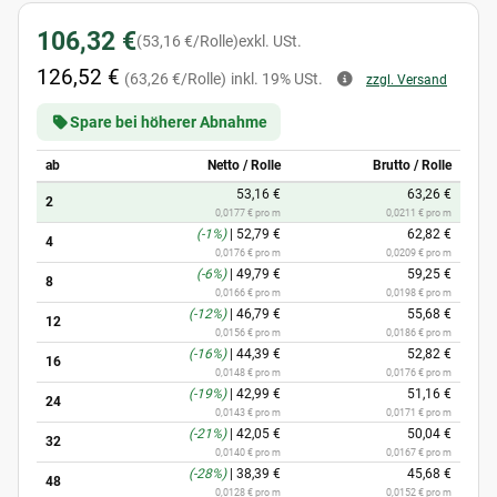
106,32 €
(53,16 €/Rolle)
exkl. USt.
126,52 €
(63,26 €/Rolle)
inkl. 19% USt.
zzgl. Versand
Spare bei höherer Abnahme
ab
Netto / Rolle
Brutto / Rolle
53,16 €
63,26 €
2
0,0177 € pro m
0,0211 € pro m
(-1%)
|
52,79 €
62,82 €
4
0,0176 € pro m
0,0209 € pro m
(-6%)
|
49,79 €
59,25 €
8
0,0166 € pro m
0,0198 € pro m
(-12%)
|
46,79 €
55,68 €
12
0,0156 € pro m
0,0186 € pro m
(-16%)
|
44,39 €
52,82 €
16
0,0148 € pro m
0,0176 € pro m
(-19%)
|
42,99 €
51,16 €
24
0,0143 € pro m
0,0171 € pro m
(-21%)
|
42,05 €
50,04 €
32
0,0140 € pro m
0,0167 € pro m
(-28%)
|
38,39 €
45,68 €
48
0,0128 € pro m
0,0152 € pro m