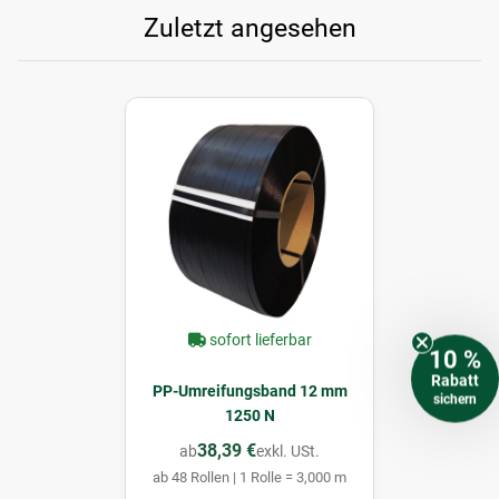
Zuletzt angesehen
sofort lieferbar
10 %
Rabatt
PP-Umreifungsband 12 mm
sichern
1250 N
38,39 €
ab
exkl. USt.
ab 48 Rollen | 1 Rolle = 3,000 m