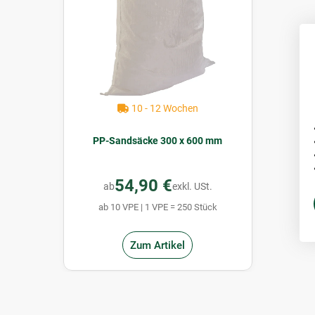
10 - 12 Wochen
PP-Sandsäcke 300 x 600 mm
54,90 €
ab
exkl. USt.
ab 10 VPE | 1 VPE = 250 Stück
Zum Artikel