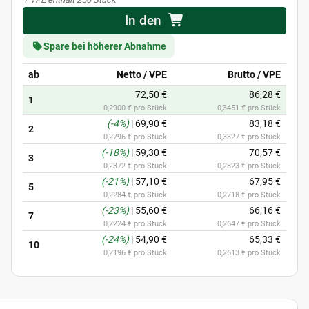
In den
Spare bei höherer Abnahme
ab
Netto / VPE
Brutto / VPE
72,50 €
86,28 €
1
0,2900 € pro Stück
0,3451 € pro Stück
(-4%)
|
69,90 €
83,18 €
2
0,2796 € pro Stück
0,3327 € pro Stück
(-18%)
|
59,30 €
70,57 €
3
0,2372 € pro Stück
0,2823 € pro Stück
(-21%)
|
57,10 €
67,95 €
5
0,2284 € pro Stück
0,2718 € pro Stück
(-23%)
|
55,60 €
66,16 €
7
0,2224 € pro Stück
0,2647 € pro Stück
(-24%)
|
54,90 €
65,33 €
10
0,2196 € pro Stück
0,2613 € pro Stück