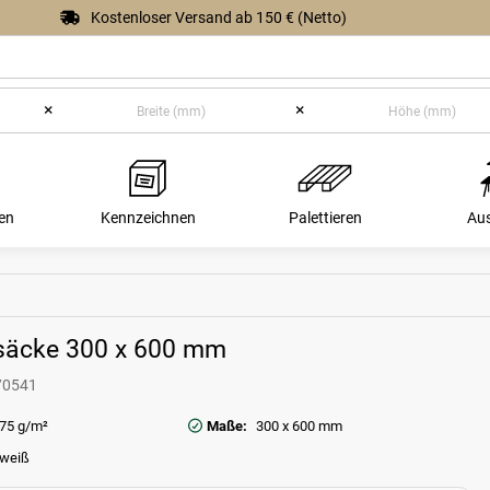
Kostenloser Versand ab 150 € (Netto)
×
×
en
Kennzeichnen
Palettieren
Au
säcke 300 x 600 mm
70541
75 g/m²
Maße:
300 x 600 mm
weiß