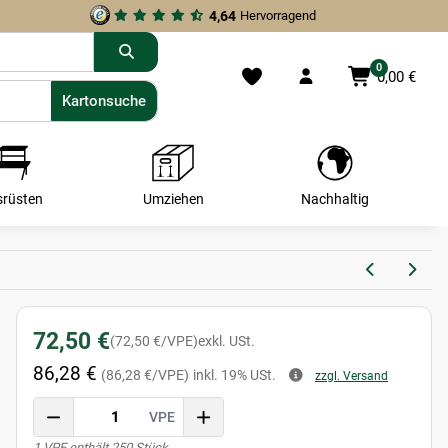
4,64
Hervorragend
0
0,00 €
Kartonsuche
Kartonsuche
srüsten
Umziehen
Nachhaltig
72,50 €
(72,50 €/VPE)
exkl. USt.
86,28 €
(86,28 €/VPE)
inkl. 19% USt.
zzgl. Versand
VPE
x
1 VPE enthält 250 Stück