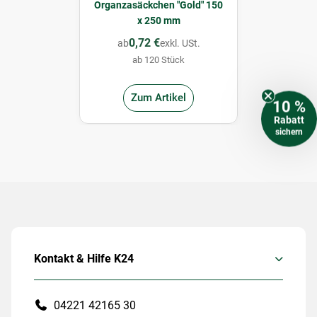
Organzasäckchen "Gold" 150
x 250 mm
0,72 €
ab
exkl. USt.
ab 120 Stück
Zum Artikel
10 %
Rabatt
sichern
Kontakt & Hilfe K24
04221 42165 30