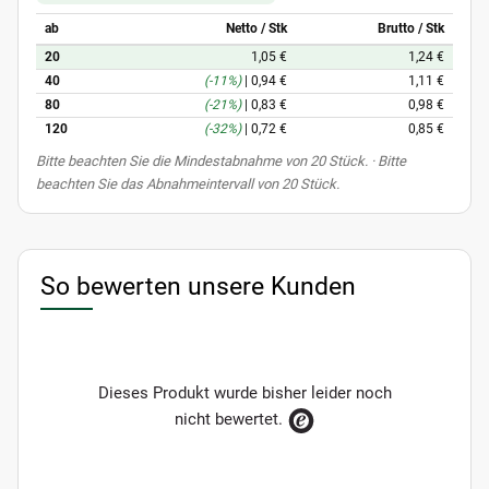
ab
Netto / Stk
Brutto / Stk
20
1,05 €
1,24 €
40
(-11%)
|
0,94 €
1,11 €
80
(-21%)
|
0,83 €
0,98 €
120
(-32%)
|
0,72 €
0,85 €
x
Bitte beachten Sie die Mindestabnahme von 20 Stück. · Bitte
beachten Sie das Abnahmeintervall von 20 Stück.
So bewerten unsere Kunden
Dieses Produkt wurde bisher leider noch
nicht bewertet.