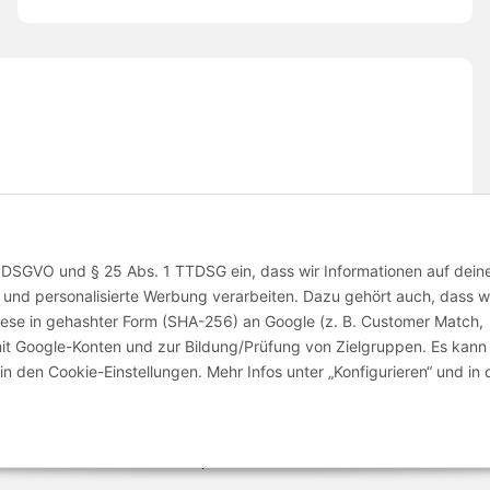
 1 a DSGVO und § 25 Abs. 1 TTDSG ein, dass wir Informationen auf dei
und personalisierte Werbung verarbeiten. Dazu gehört auch, dass wi
iese in gehashter Form (SHA-256) an Google (z. B. Customer Match,
it Google-Konten und zur Bildung/Prüfung von Zielgruppen. Es kann
* Alle Preise inkl. gesetzlicher USt., zzgl.
Versand
in den Cookie-Einstellungen. Mehr Infos unter „Konfigurieren“ und in 
© Copyright © 2026 www.kartons24.de
packungen GmbH
- Brendelweg 167, 27755 Delmenhorst - Telefon:
+49 (0)4221 
Impressum