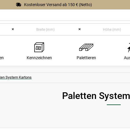
Kostenloser Versand ab 150 € (Netto)
×
×
en
Kennzeichnen
Palettieren
Au
ten System Kartons
Paletten System