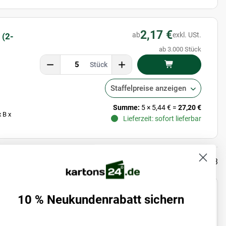
2,17 €
ab
exkl. USt.
 (2-
ab 3.000 Stück
Stück
Staffelpreise anzeigen
Summe:
5
×
5,44 €
=
27,20 €
 B x
Lieferzeit: sofort lieferbar
Artikel 1 - 3 von 3
etten konzipiert und bieten eine maßgeschneiderte Lösung
10 % Neukundenrabatt sichern
ns sind in Größen erhältlich, die ideal für die Stapelung
ung und Stabilität.