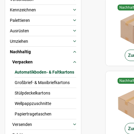
Nachhalt
Kennzeichnen
Palettieren
Ausrüsten
Umziehen
Nachhaltig
Zu
Verpacken
Automatikboden- & Faltkartons
Nachhalt
Großbrief- & Maxibriefkartons
Stülpdeckelkartons
Wellpappzuschnitte
Papiertragetaschen
Versenden
Zu