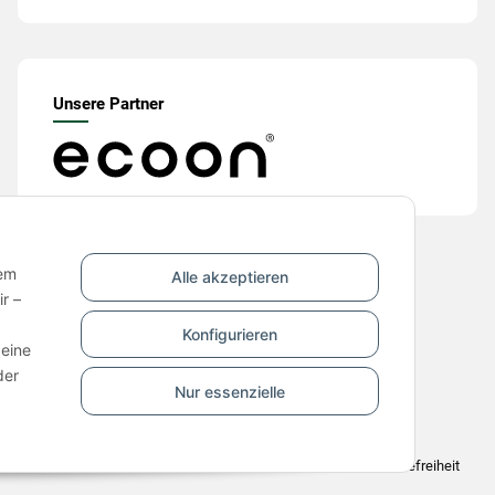
Unsere Partner
nem
Alle akzeptieren
r –
Konfigurieren
 eine
der
Nur essenzielle
42165 30
Datenschutz
Barrierefreiheit