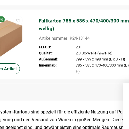
ig
Faltkarton 785 x 585 x 470/400/300 mm
wellig)
Artikelnummer: K24-13144
FEFCO:
201
Qualität:
2.3 BC-Welle (2-wellig)
Außenmaß:
799 x 599 x 498 mm (L x B x H)
Innenmaß:
785 x 585 x 470/400/300 mm (L x
m Artikel
H)
System-Kartons sind speziell für die effiziente Nutzung auf Pal
agerung und den Versand von Waren in großen Mengen. Diese Karto
ten geeignet sind, und gewährleisten eine optimale Raumausnutz