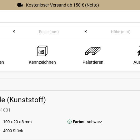
Kostenloser Versand ab 150 € (Netto)
×
×
en
Kennzeichnen
Palettieren
Au
e (Kunststoff)
51001
100 x 20 x 8 mm
Farbe:
schwarz
:
4000 Stück