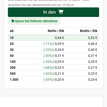
beachten Sie das Abnahmeintervall von 10 Stück.
In den
Spare bei höherer Abnahme
ab
Netto / Stk
Brutto / Stk
10
0,44 €
0,52 €
20
(-11%)
|
0,39 €
0,46 €
30
(-23%)
|
0,34 €
0,40 €
50
(-30%)
|
0,31 €
0,37 €
100
(-34%)
|
0,29 €
0,35 €
300
(-48%)
|
0,23 €
0,27 €
500
(-52%)
|
0,21 €
0,25 €
1.000
(-55%)
|
0,20 €
0,24 €