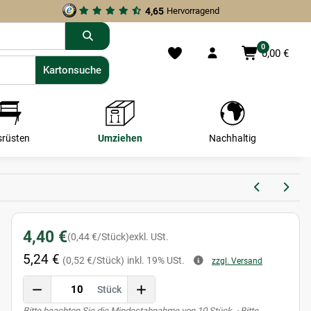
4,65
Hervorragend
0
0,00 €
Kartonsuche
Kartonsuche
srüsten
Umziehen
Nachhaltig
4,40 €
(0,44 €/Stück)
exkl. USt.
5,24 €
(0,52 €/Stück)
inkl. 19% USt.
zzgl. Versand
Stück
x
Bitte beachten Sie die Mindestabnahme von 10 Stück. · Bitte