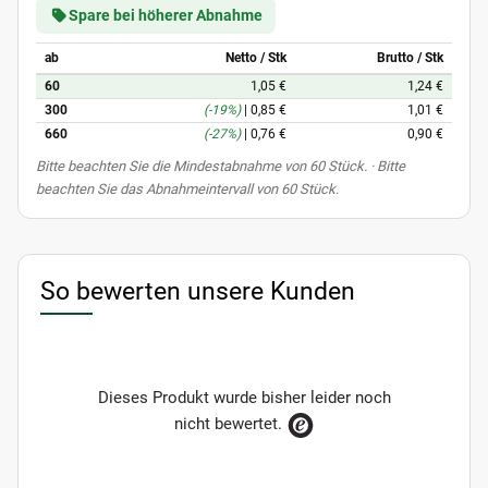
Spare bei höherer Abnahme
ab
Netto / Stk
Brutto / Stk
60
1,05 €
1,24 €
300
(-19%)
|
0,85 €
1,01 €
660
(-27%)
|
0,76 €
0,90 €
x
Bitte beachten Sie die Mindestabnahme von 60 Stück. · Bitte
beachten Sie das Abnahmeintervall von 60 Stück.
So bewerten unsere Kunden
Dieses Produkt wurde bisher leider noch
nicht bewertet.