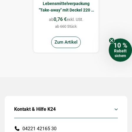
Lebensmittelverpackung
"Take-away" mit Deckel 220 x
110 x 100 mm
0,76 €
ab
exkl. USt.
ab 660 Stück
Zum Artikel
10 %
Rabatt
sichern
Kontakt & Hilfe K24
04221 42165 30