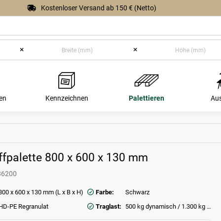
Kostenloser Versand ab 150 € (Netto)
×
×
en
Kennzeichnen
Palettieren
Au
ffpalette 800 x 600 x 130 mm
86200
800 x 600 x 130 mm (L x B x H)
Farbe:
Schwarz
HD-PE Regranulat
Traglast:
500 kg dynamisch / 1.300 kg statisch