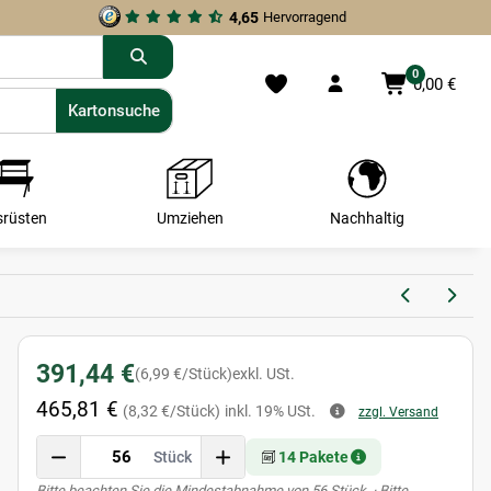
4,65
Hervorragend
0
0,00 €
Kartonsuche
Kartonsuche
srüsten
Umziehen
Nachhaltig
391,44 €
(6,99 €/Stück)
exkl. USt.
465,81 €
(8,32 €/Stück)
inkl. 19% USt.
zzgl. Versand
Stück
14 Pakete
x
Bitte beachten Sie die Mindestabnahme von 56 Stück. · Bitte