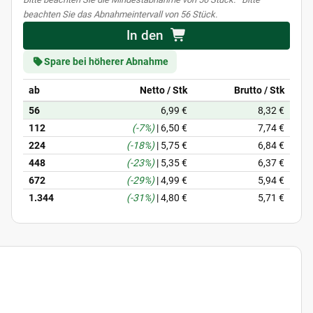
beachten Sie das Abnahmeintervall von 56 Stück.
In den
Spare bei höherer Abnahme
ab
Netto / Stk
Brutto / Stk
56
6,99 €
8,32 €
112
(-7%)
|
6,50 €
7,74 €
224
(-18%)
|
5,75 €
6,84 €
448
(-23%)
|
5,35 €
6,37 €
672
(-29%)
|
4,99 €
5,94 €
1.344
(-31%)
|
4,80 €
5,71 €