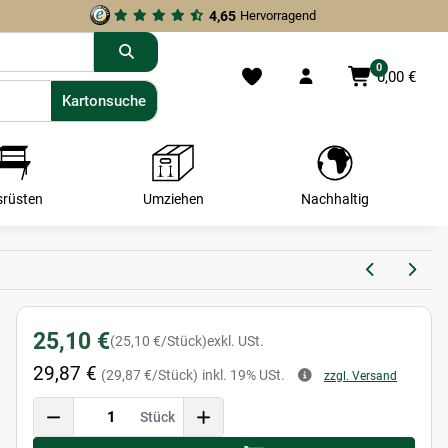
4,65
Hervorragend
0
0,00 €
Kartonsuche
Kartonsuche
srüsten
Umziehen
Nachhaltig
25,10 €
(25,10 €/Stück)
exkl. USt.
29,87 €
(29,87 €/Stück)
inkl. 19% USt.
zzgl. Versand
Stück