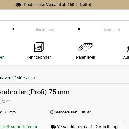
Kostenloser Versand ab 150 € (Netto)
×
×
ßen
Kennzeichnen
Palettieren
Au
broller (Profi) 75 mm
dabroller (Profi) 75 mm
32072
e:
75 mm
Menge/Paket:
30 Stk.
keit: sofort lieferbar
Versanddauer: ca. 1 - 2 Arbeitstage