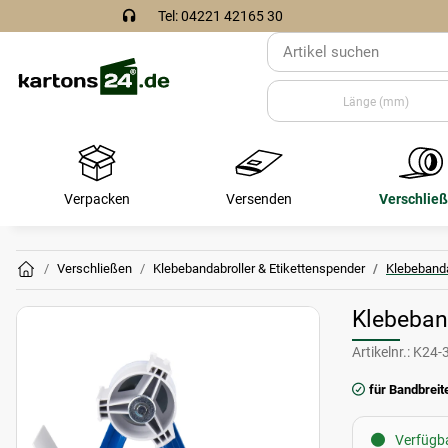
Tel: 04221 42165 30
Verpacken
Versenden
Verschlie
Verschließen
Klebebandabroller & Etikettenspender
Klebebanda
Klebeban
Artikelnr.:
K24-
für Bandbreit
Verfügbar