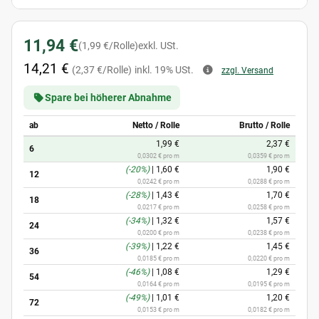
11,94 €
(1,99 €/Rolle)
exkl. USt.
14,21 €
(2,37 €/Rolle)
inkl. 19% USt.
zzgl. Versand
Spare bei höherer Abnahme
ab
Netto / Rolle
Brutto / Rolle
1,99 €
2,37 €
6
0,0302 € pro m
0,0359 € pro m
(-20%)
|
1,60 €
1,90 €
12
0,0242 € pro m
0,0288 € pro m
(-28%)
|
1,43 €
1,70 €
18
0,0217 € pro m
0,0258 € pro m
(-34%)
|
1,32 €
1,57 €
24
0,0200 € pro m
0,0238 € pro m
(-39%)
|
1,22 €
1,45 €
36
0,0185 € pro m
0,0220 € pro m
(-46%)
|
1,08 €
1,29 €
54
0,0164 € pro m
0,0195 € pro m
(-49%)
|
1,01 €
1,20 €
72
0,0153 € pro m
0,0182 € pro m