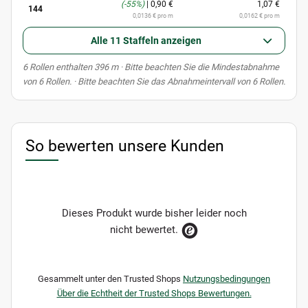
(-55%)
|
0,90 €
1,07 €
144
0,0136 € pro m
0,0162 € pro m
Alle 11 Staffeln anzeigen
x
6 Rollen enthalten 396 m
· Bitte beachten Sie die Mindestabnahme
von 6 Rollen. · Bitte beachten Sie das Abnahmeintervall von 6 Rollen.
So bewerten unsere Kunden
Dieses Produkt wurde bisher leider noch
nicht bewertet.
Gesammelt unter den Trusted Shops
Nutzungsbedingungen
Über die Echtheit der Trusted Shops Bewertungen.