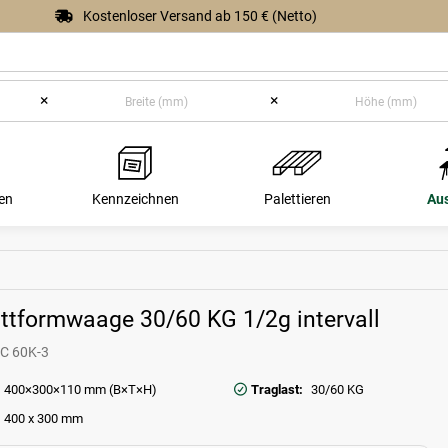
Kostenloser Versand ab 150 € (Netto)
×
×
en
Kennzeichnen
Palettieren
Au
ttformwaage 30/60 KG 1/2g intervall
C 60K-3
400×300×110 mm (B×T×H)
Traglast:
30/60 KG
400 x 300 mm