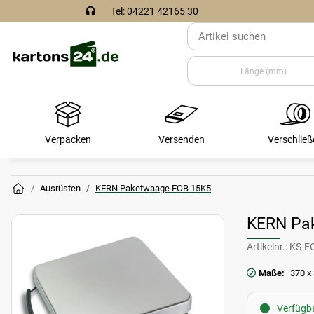
Tel: 04221 42165 30
Verpacken
Versenden
Verschließ
Ausrüsten
KERN Paketwaage EOB 15K5
KERN Pa
Artikelnr.:
KS-E
Maße:
370 x
Verfügba