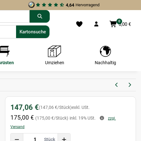
4,64
Hervorragend
0
0,00 €
Kartonsuche
Kartonsuche
srüsten
Umziehen
Nachhaltig
147,06 €
(147,06 €/Stück)
exkl. USt.
175,00 €
(175,00 €/Stück)
inkl. 19% USt.
zzgl.
Versand
Stück