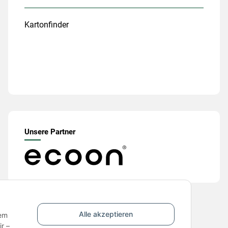
Kartonfinder
Unsere Partner
Alle akzeptieren
nem
r –