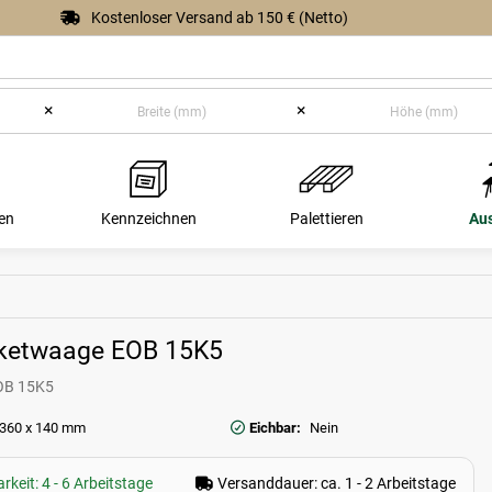
Kostenloser Versand ab 150 € (Netto)
×
×
en
Kennzeichnen
Palettieren
Au
ketwaage EOB 15K5
OB 15K5
 360 x 140 mm
Eichbar:
Nein
rkeit: 4 - 6 Arbeitstage
Versanddauer: ca. 1 - 2 Arbeitstage