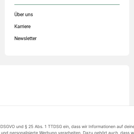
Über uns
Karriere
Newsletter
 1 a DSGVO und § 25 Abs. 1 TTDSG ein, dass wir Informationen auf dei
und personalisierte Werbung verarbeiten. Dazu gehört auch, dass wi