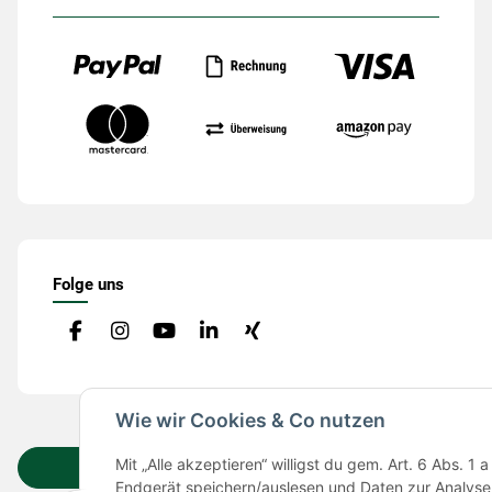
Folge uns
Wie wir Cookies & Co nutzen
Mit „Alle akzeptieren“ willigst du gem. Art. 6 Abs.
Vertrag widerrufen
Endgerät speichern/auslesen und Daten zur Analyse 