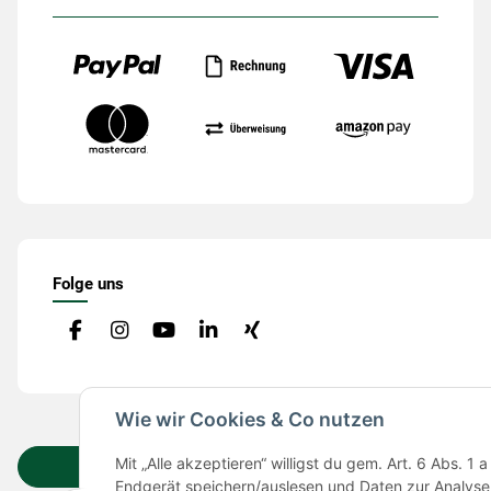
Folge uns
Wie wir Cookies & Co nutzen
Mit „Alle akzeptieren“ willigst du gem. Art. 6 Abs.
Vertrag widerrufen
Endgerät speichern/auslesen und Daten zur Analyse 