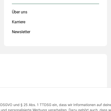
Über uns
Karriere
Newsletter
 1 a DSGVO und § 25 Abs. 1 TTDSG ein, dass wir Informationen auf dei
und personalisierte Werbung verarbeiten. Dazu gehört auch, dass wi