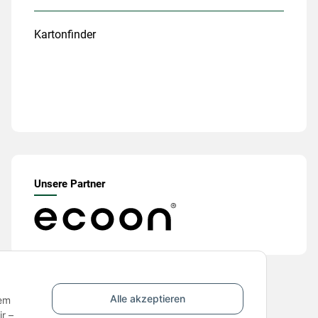
Kartonfinder
Unsere Partner
Alle akzeptieren
nem
r –