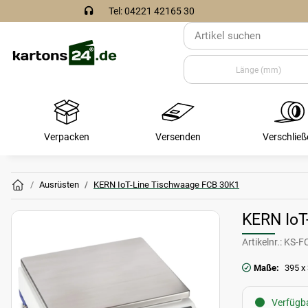
Tel: 04221 42165 30
Verpacken
Versenden
Verschließ
Ausrüsten
KERN IoT-Line Tischwaage FCB 30K1
KERN IoT
Artikelnr.:
KS-F
Maße:
395 x
Verfügba