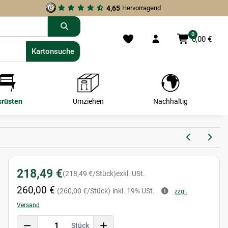
4,65
Hervorragend
0
0,00 €
Kartonsuche
Kartonsuche
srüsten
Umziehen
Nachhaltig
218,49 €
(218,49 €/Stück)
exkl. USt.
260,00 €
(260,00 €/Stück)
inkl. 19% USt.
zzgl.
Versand
Stück