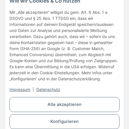
Wie wir Cookies & Co nutzen
Folge uns
Mit „Alle akzeptieren“ willigst du gem. Art. 6 Abs. 1 a
DSGVO und § 25 Abs. 1 TTDSG ein, dass wir
Informationen auf deinem Endgerät speichern/auslesen
und Daten zur Analyse und personalisierte Werbung
verarbeiten. Dazu gehört auch, dass wir – sofern du uns
deine Kontaktdaten gegeben hast – diese in gehashter
Form (SHA-256) an Google (z. B. Customer Match,
Enhanced Conversions) übermitteln, zum Abgleich mit
Unsere Partner
Google-Konten und zur Bildung/Prüfung von Zielgruppen.
Es kann eine Übermittlung in die USA erfolgen. Widerruf
jederzeit in den Cookie-Einstellungen. Mehr Infos unter
„Konfigurieren“ und in der Datenschutzerklärung.
Impressum
|
Datenschutz
Vertrag widerrufen
Alle akzeptieren
* Alle Preise inkl. gesetzlicher USt., zzgl.
Versand
Konfigurieren
© Copyright © 2026 www.kartons24.de
BB-Verpackungen GmbH
- Brendelweg 167, 27755 Delmenhorst - Telefon: