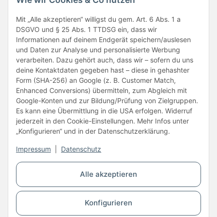
Folge uns
Mit „Alle akzeptieren“ willigst du gem. Art. 6 Abs. 1 a
DSGVO und § 25 Abs. 1 TTDSG ein, dass wir
Informationen auf deinem Endgerät speichern/auslesen
und Daten zur Analyse und personalisierte Werbung
verarbeiten. Dazu gehört auch, dass wir – sofern du uns
deine Kontaktdaten gegeben hast – diese in gehashter
Form (SHA-256) an Google (z. B. Customer Match,
Enhanced Conversions) übermitteln, zum Abgleich mit
Unsere Partner
Google-Konten und zur Bildung/Prüfung von Zielgruppen.
Es kann eine Übermittlung in die USA erfolgen. Widerruf
jederzeit in den Cookie-Einstellungen. Mehr Infos unter
„Konfigurieren“ und in der Datenschutzerklärung.
Impressum
|
Datenschutz
Vertrag widerrufen
Alle akzeptieren
* Alle Preise inkl. gesetzlicher USt., zzgl.
Versand
Konfigurieren
© Copyright © 2026 www.kartons24.de
BB-Verpackungen GmbH
- Brendelweg 167, 27755 Delmenhorst - Telefon: