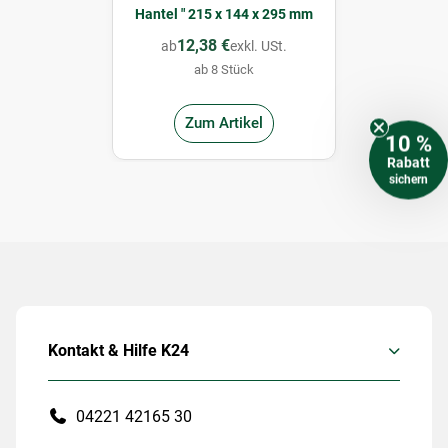
Hantel " 215 x 144 x 295 mm
12,38 €
ab
exkl. USt.
ab 8 Stück
Zum Artikel
10 %
Rabatt
sichern
Kontakt & Hilfe K24
04221 42165 30