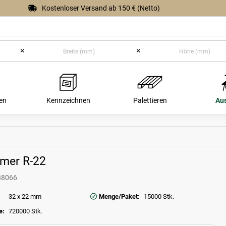
Kostenloser Versand ab 150 € (Netto)
×
×
en
Kennzeichnen
Palettieren
Au
mer R-22
88066
32 x 22 mm
Menge/Paket:
15000 Stk.
e:
720000 Stk.