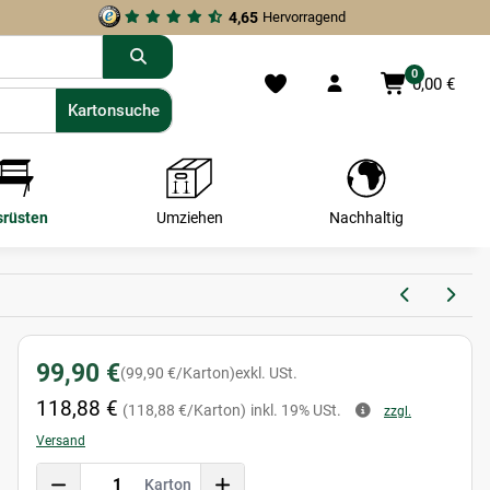
4,65
Hervorragend
0
0,00 €
Kartonsuche
Kartonsuche
srüsten
Umziehen
Nachhaltig
99,90 €
(99,90 €/Karton)
exkl. USt.
118,88 €
(118,88 €/Karton)
inkl. 19% USt.
zzgl.
Versand
Karton