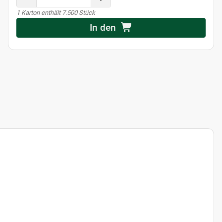
x
1 Karton enthält 7.500 Stück
In den