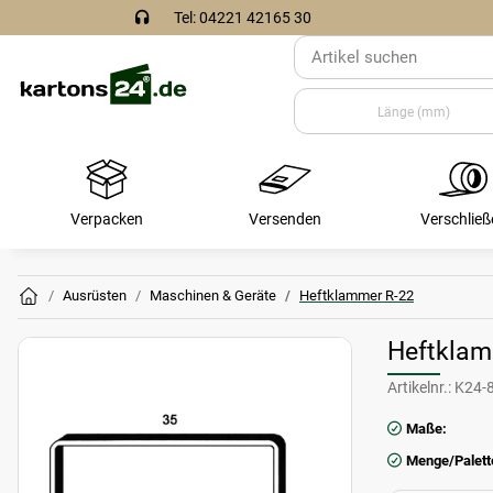
Tel: 04221 42165 30
Verpacken
Versenden
Verschließ
Ausrüsten
Maschinen & Geräte
Heftklammer R-22
Heftklam
Artikelnr.:
K24-
Maße:
Menge/Palett