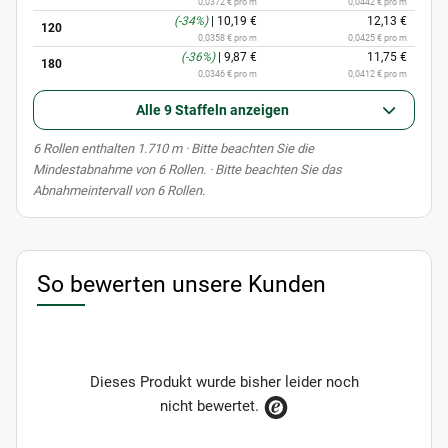
0,0372 € pro m
0,0442 € pro m
(-34%)
|
10,19 €
12,13 €
120
0,0358 € pro m
0,0425 € pro m
(-36%)
|
9,87 €
11,75 €
180
0,0346 € pro m
0,0412 € pro m
Alle 9 Staffeln anzeigen
x
6 Rollen enthalten 1.710 m
· Bitte beachten Sie die
Mindestabnahme von 6 Rollen. · Bitte beachten Sie das
Abnahmeintervall von 6 Rollen.
So bewerten unsere Kunden
Dieses Produkt wurde bisher leider noch
nicht bewertet.