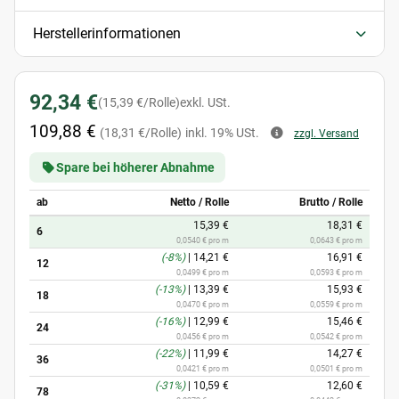
Herstellerinformationen
92,34 €
(15,39 €/Rolle)
exkl. USt.
109,88 €
(18,31 €/Rolle)
inkl. 19% USt.
zzgl. Versand
Spare bei höherer Abnahme
ab
Netto / Rolle
Brutto / Rolle
15,39 €
18,31 €
6
0,0540 € pro m
0,0643 € pro m
(-8%)
|
14,21 €
16,91 €
12
0,0499 € pro m
0,0593 € pro m
(-13%)
|
13,39 €
15,93 €
18
0,0470 € pro m
0,0559 € pro m
(-16%)
|
12,99 €
15,46 €
24
0,0456 € pro m
0,0542 € pro m
(-22%)
|
11,99 €
14,27 €
36
0,0421 € pro m
0,0501 € pro m
(-31%)
|
10,59 €
12,60 €
78