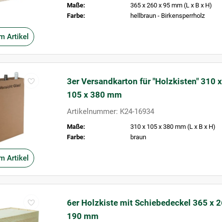
Maße:
365 x 260 x 95 mm (L x B x H)
Farbe:
hellbraun - Birkensperrholz
m Artikel
3er Versandkarton für "Holzkisten" 310 x
105 x 380 mm
Artikelnummer: K24-16934
Maße:
310 x 105 x 380 mm (L x B x H)
Farbe:
braun
m Artikel
6er Holzkiste mit Schiebedeckel 365 x 2
190 mm