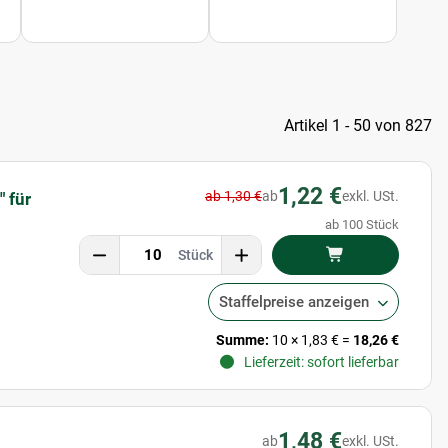
Artikel 1 - 50 von 827
1,22 €
ab 1,30 €
ab
exkl. USt.
 für
ab 100 Stück
Stück
Staffelpreise anzeigen
Summe:
10
×
1,83 €
=
18,26 €
Lieferzeit: sofort lieferbar
1,48 €
ab
exkl. USt.