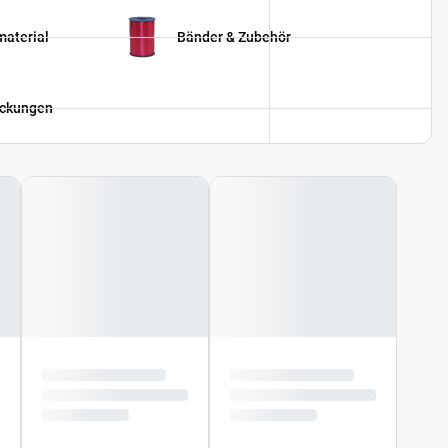
material
Bänder & Zubehör
ackungen