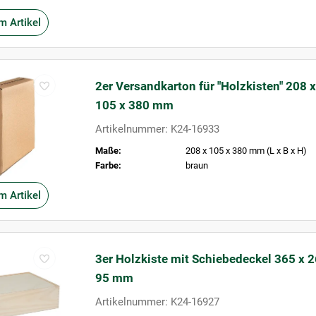
m Artikel
2er Versandkarton für "Holzkisten" 208 x
105 x 380 mm
Artikelnummer: K24-16933
Maße:
208 x 105 x 380 mm (L x B x H)
Farbe:
braun
m Artikel
3er Holzkiste mit Schiebedeckel 365 x 2
95 mm
Artikelnummer: K24-16927