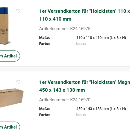
1er Versandkarton für "Holzkisten" 110 x
110 x 410 mm
Artikelnummer: K24-16975
Maße:
110 x 110 x 410 mm (L x B x H)
Farbe:
braun
m Artikel
1er Versandkarton für "Holzkisten" Ma
450 x 143 x 138 mm
Artikelnummer: K24-16970
Maße:
450 x 143 x 138 mm (L x B x H)
Farbe:
braun
m Artikel