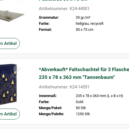
Artikelnummer: K24-44001
Grammatur:
35 gr./m²
Farbe:
hellgrau, recycelt
Format:
50 x 75 cm
m Artikel
*Abverkauft* Faltschachtel für 3 Flasch
235 x 78 x 363 mm "Tannenbaum"
Artikelnummer: K24-14551
Innenmaß:
235 x 78 x 363 mm (L x B x H)
Farbe:
Gold
Menge/Paket:
50 Stk
m Artikel
Menge/Palette:
1250 Stk