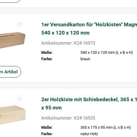
1er Versandkarton für "Holzkisten" Ma
540 x 120 x 120 mm
Artikelnummer: K24-16973
Maße:
540 x 120 x 120 mm (L x B x H)
Farbe:
braun
m Artikel
2er Holzkiste mit Schiebedeckel, 365 x 
x 95 mm
Artikelnummer: K24-16925
Maße:
365 x 175 x 95 mm (L x B x H)
Farbe:
natur Holz