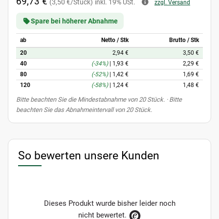
69,73 €
(3,50 €/Stück)
inkl. 19% USt.
zzgl. Versand
Spare bei höherer Abnahme
ab
Netto / Stk
Brutto / Stk
20
2,94 €
3,50 €
40
(-34%)
|
1,93 €
2,29 €
80
(-52%)
|
1,42 €
1,69 €
120
(-58%)
|
1,24 €
1,48 €
x
Bitte beachten Sie die Mindestabnahme von 20 Stück. · Bitte
beachten Sie das Abnahmeintervall von 20 Stück.
So bewerten unsere Kunden
Dieses Produkt wurde bisher leider noch
nicht bewertet.