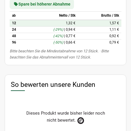
Spare bei höherer Abnahme
ab
Netto / Stk
Brutto / Stk
12
1,32 €
1,57 €
24
(-29%)
|
0,94 €
1,11 €
48
(-42%)
|
0,77 €
0,92 €
96
(-50%)
|
0,66 €
0,79 €
x
Bitte beachten Sie die Mindestabnahme von 12 Stück. · Bitte
beachten Sie das Abnahmeintervall von 12 Stück.
So bewerten unsere Kunden
Dieses Produkt wurde bisher leider noch
nicht bewertet.