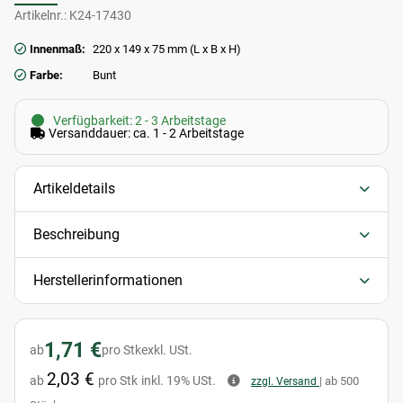
Artikelnr.:
K24-17430
Innenmaß:
220 x 149 x 75 mm (L x B x H)
Farbe:
Bunt
Verfügbarkeit: 2 - 3 Arbeitstage
Versanddauer: ca. 1 - 2 Arbeitstage
Artikeldetails
Beschreibung
Herstellerinformationen
1,71 €
ab
pro Stk
exkl. USt.
2,03 €
ab
pro Stk
inkl. 19% USt.
| ab 500
zzgl. Versand