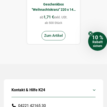
Geschenkbox
"Weihnachtskranz" 220 x 149
x 75 mm
1,71 €
ab
exkl. USt.
ab 500 Stück
Zum Artikel
10 %
Rabatt
sichern
Kontakt & Hilfe K24
04221 42165 30