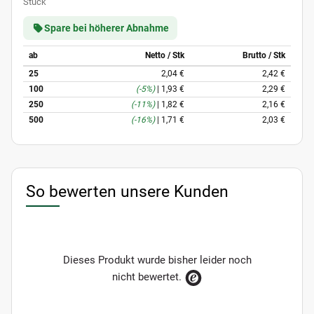
Stück
Spare bei höherer Abnahme
ab
Netto / Stk
Brutto / Stk
25
2,04 €
2,42 €
100
(-5%)
|
1,93 €
2,29 €
250
(-11%)
|
1,82 €
2,16 €
500
(-16%)
|
1,71 €
2,03 €
So bewerten unsere Kunden
Dieses Produkt wurde bisher leider noch
nicht bewertet.