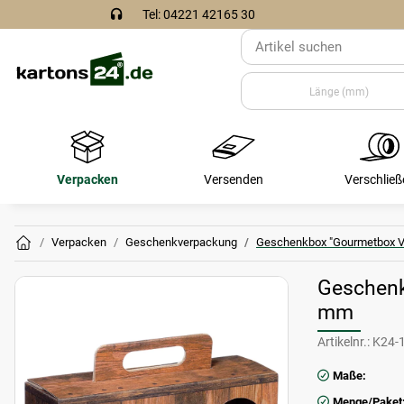
Tel: 04221 42165 30
Verpacken
Versenden
Verschließ
Verpacken
Geschenkverpackung
Geschenkbox "Gourmetbox Vi
Geschenk
mm
Artikelnr.:
K24-
Maße:
Menge/Paket