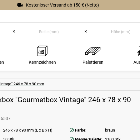
Kostenloser Versand ab 150 € (Netto)
×
×
en
Kennzeichnen
Palettieren
Au
ntage" 246 x 78 x 90 mm
box "Gourmetbox Vintage" 246 x 78 x 90
16537
246 x 78 x 90 mm (L x B x H)
Farbe:
braun
:
50 Stk
Menge/Palette:
2100 Stk