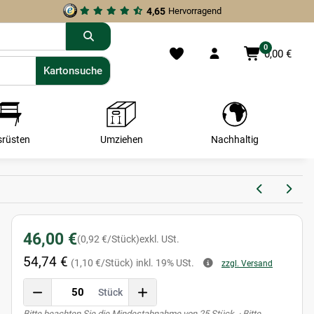
4,65
Hervorragend
0
0,00 €
Kartonsuche
Kartonsuche
srüsten
Umziehen
Nachhaltig
46,00 €
(0,92 €/Stück)
exkl. USt.
54,74 €
(1,10 €/Stück)
inkl. 19% USt.
zzgl. Versand
Stück
x
Bitte beachten Sie die Mindestabnahme von 25 Stück. · Bitte