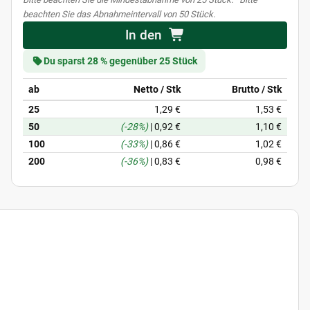
beachten Sie das Abnahmeintervall von 50 Stück.
In den
Du sparst 28 % gegenüber 25 Stück
ab
Netto / Stk
Brutto / Stk
25
1,29 €
1,53 €
50
(-28%)
|
0,92 €
1,10 €
100
(-33%)
|
0,86 €
1,02 €
200
(-36%)
|
0,83 €
0,98 €