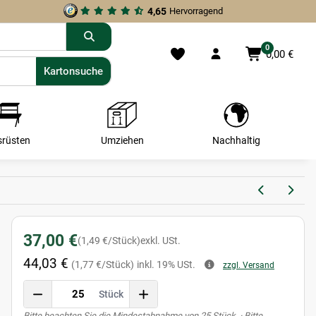
4,65
Hervorragend
0
0,00 €
Kartonsuche
Kartonsuche
srüsten
Umziehen
Nachhaltig
37,00 €
(1,49 €/Stück)
exkl. USt.
44,03 €
(1,77 €/Stück)
inkl. 19% USt.
zzgl. Versand
Stück
x
Bitte beachten Sie die Mindestabnahme von 25 Stück. · Bitte