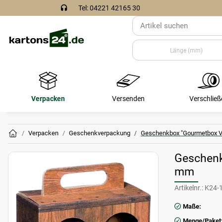
Tel: 04221 42165 30
Verpacken
Versenden
Verschließ
Verpacken
Geschenkverpackung
Geschenkbox "Gourmetbox Vi
Geschenk
mm
Artikelnr.:
K24-
Maße:
Menge/Paket