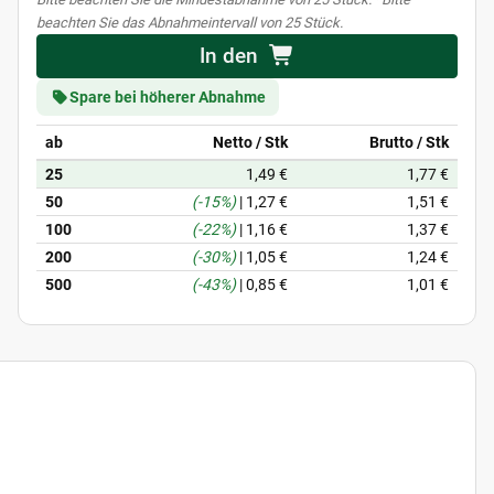
beachten Sie das Abnahmeintervall von 25 Stück.
In den
Spare bei höherer Abnahme
ab
Netto / Stk
Brutto / Stk
25
1,49 €
1,77 €
50
(-15%)
|
1,27 €
1,51 €
100
(-22%)
|
1,16 €
1,37 €
200
(-30%)
|
1,05 €
1,24 €
500
(-43%)
|
0,85 €
1,01 €