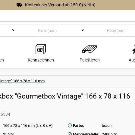
Kostenloser Versand ab 150 € (Netto)
×
×
en
Kennzeichnen
Palettieren
Au
ntage" 166 x 78 x 116 mm
box "Gourmetbox Vintage" 166 x 78 x 116
16534
166 x 78 x 116 mm (L x B x H)
Farbe:
braun
:
25 Stk
Menge/Palette:
2400 Stk.