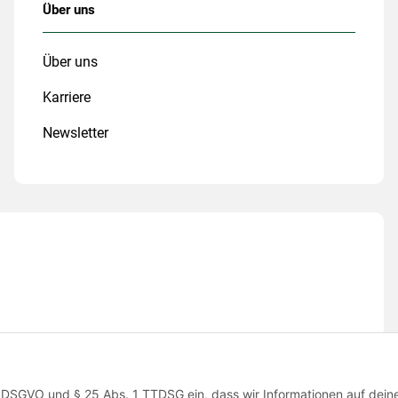
Über uns
Über uns
Karriere
Newsletter
 1 a DSGVO und § 25 Abs. 1 TTDSG ein, dass wir Informationen auf dei