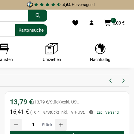
4,64
Hervorragend
0
0,00 €
Kartonsuche
Kartonsuche
srüsten
Umziehen
Nachhaltig
13,79 €
(13,79 €/Stück)
exkl. USt.
16,41 €
(16,41 €/Stück)
inkl. 19% USt.
zzgl. Versand
Stück