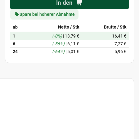
In den
Spare bei höherer Abnahme
ab
Netto / Stk
Brutto / Stk
1
(-0%)
|
13,79 €
16,41 €
6
(-56%)
|
6,11 €
7,27 €
24
(-64%)
|
5,01 €
5,96 €