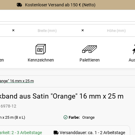
Kostenloser Versand ab 150 € (Netto)
×
×
en
Kennzeichnen
Palettieren
Au
ange" 16 mm x 25 m
band aus Satin "Orange" 16 mm x 25 m
16978-12
 x 25 m (B x L)
Farbe:
Orange
rkeit: 2 - 3 Arbeitstage
Versanddauer: ca. 1 - 2 Arbeitstage