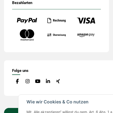
Bezahlarten
Folge uns
Wie wir Cookies & Co nutzen
Mit „Alle akzeptieren“ willigst du gem. Art. 6 Abs.
Vertrag widerrufen