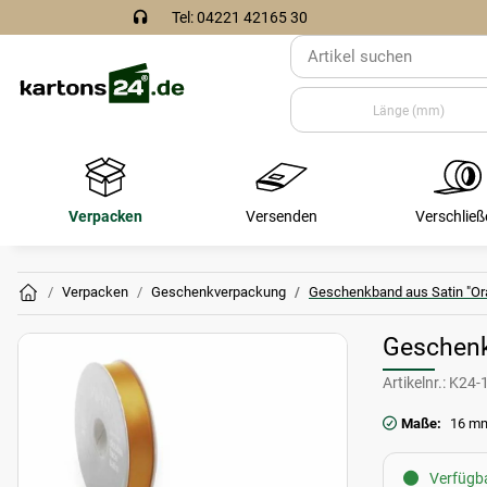
Tel: 04221 42165 30
Verpacken
Versenden
Verschließ
Verpacken
Geschenkverpackung
Geschenkband aus Satin "Or
Geschenk
Artikelnr.:
K24-
Maße:
16 mm
Verfügba