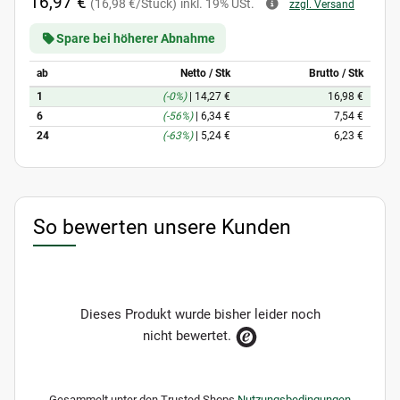
16,97 €
(16,98 €/Stück)
inkl. 19% USt.
zzgl. Versand
Spare bei höherer Abnahme
ab
Netto / Stk
Brutto / Stk
1
(-0%)
|
14,27 €
16,98 €
6
(-56%)
|
6,34 €
7,54 €
24
(-63%)
|
5,24 €
6,23 €
So bewerten unsere Kunden
Dieses Produkt wurde bisher leider noch
nicht bewertet.
Gesammelt unter den Trusted Shops
Nutzungsbedingungen