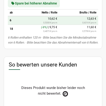
Spare bei höherer Abnahme
ab
Netto / Rolle
Brutto / Rolle
10,62 €
12,63 €
6
0,5308 € pro m
0,6316 € pro m
(-8%)
|
9,75 €
11,60 €
18
0,4873 € pro m
0,5799 € pro m
x
6 Rollen enthalten 120 m
· Bitte beachten Sie die Mindestabnahme
von 6 Rollen. · Bitte beachten Sie das Abnahmeintervall von 6 Rollen.
So bewerten unsere Kunden
Dieses Produkt wurde bisher leider noch
nicht bewertet.