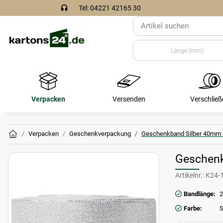
Tel: 04221 42165 30
Verpacken
Versenden
Verschließ
Verpacken
Geschenkverpackung
Geschenkband Silber 40mm
Geschenk
Artikelnr.:
K24-
Bandlänge:
2
Farbe:
S