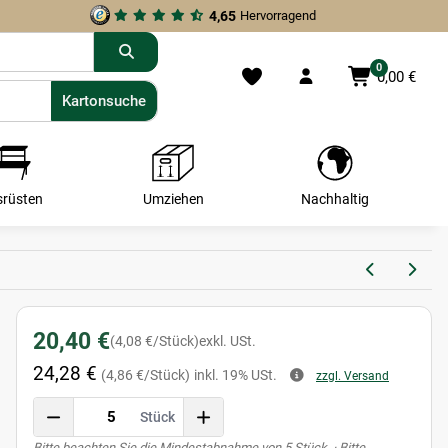
4,65
Hervorragend
0
0,00 €
Kartonsuche
Kartonsuche
srüsten
Umziehen
Nachhaltig
20,40 €
(4,08 €/Stück)
exkl. USt.
24,28 €
(4,86 €/Stück)
inkl. 19% USt.
zzgl. Versand
Stück
x
Bitte beachten Sie die Mindestabnahme von 5 Stück. · Bitte