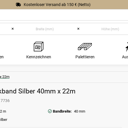
Kostenloser Versand ab 150 € (Netto)
×
×
en
Kennzeichnen
Palettieren
Au
 x 22m
band Silber 40mm x 22m
17736
2 m
Bandbreite:
40 mm
ilber