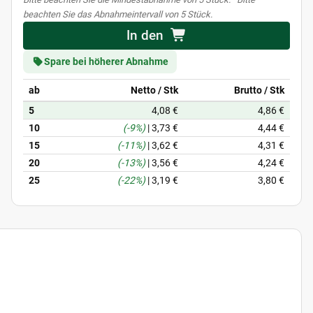
beachten Sie das Abnahmeintervall von 5 Stück.
In den
Spare bei höherer Abnahme
ab
Netto / Stk
Brutto / Stk
5
4,08 €
4,86 €
10
(-9%)
|
3,73 €
4,44 €
15
(-11%)
|
3,62 €
4,31 €
20
(-13%)
|
3,56 €
4,24 €
25
(-22%)
|
3,19 €
3,80 €