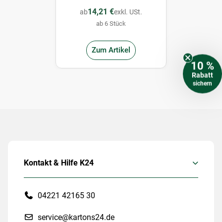
50m
14,21 €
ab
exkl. USt.
ab 6 Stück
Zum Artikel
10 %
Rabatt
sichern
Kontakt & Hilfe K24
04221 42165 30
service@kartons24.de