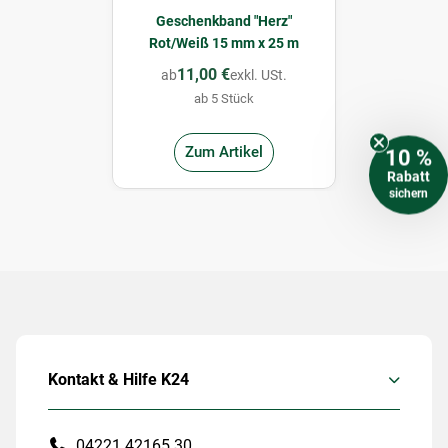
Geschenkband "Herz"
Rot/Weiß 15 mm x 25 m
11,00 €
ab
exkl. USt.
ab 5 Stück
Zum Artikel
10 %
Rabatt
sichern
Kontakt & Hilfe K24
04221 42165 30