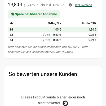
19,80 €
(1,24 €/Stück)
inkl. 19% USt.
zzgl. Versand
Spare bei höherer Abnahme
ab
Netto / Stk
Brutto / Stk
16
1,05 €
1,24 €
32
(-21%)
|
0,83 €
0,98 €
64
(-37%)
|
0,66 €
0,79 €
x
Bitte beachten Sie die Mindestabnahme von 16 Stück. · Bitte
beachten Sie das Abnahmeintervall von 16 Stück.
So bewerten unsere Kunden
Dieses Produkt wurde bisher leider noch
nicht bewertet.