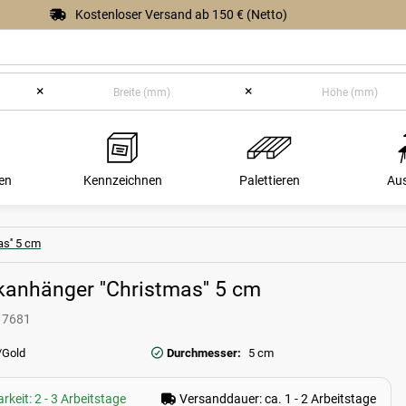
Kostenloser Versand ab 150 € (Netto)
×
×
en
Kennzeichnen
Palettieren
Au
s'' 5 cm
anhänger ''Christmas'' 5 cm
17681
/Gold
Durchmesser:
5 cm
rkeit: 2 - 3 Arbeitstage
Versanddauer: ca. 1 - 2 Arbeitstage