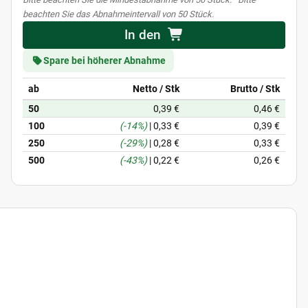
beachten Sie das Abnahmeintervall von 50 Stück.
In den
Spare bei höherer Abnahme
ab
Netto / Stk
Brutto / Stk
50
0,39 €
0,46 €
100
(-14%)
|
0,33 €
0,39 €
250
(-29%)
|
0,28 €
0,33 €
500
(-43%)
|
0,22 €
0,26 €