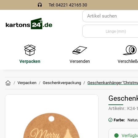
Tel: 04221 42165 30
Verpacken
Versenden
Verschließ
Verpacken
Geschenkverpackung
Geschenkanhänger ''Christma
Geschenk
Artikelnr.:
K24-
Farbe:
Natur
Verfügba