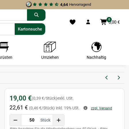
4,64
Hervorragend
0
0,00 €
Kartonsuche
Kartonsuche
srüsten
Umziehen
Nachhaltig
19,00 €
(0,39 €/Stück)
exkl. USt.
22,61 €
(0,46 €/Stück)
inkl. 19% USt.
zzgl. Versand
Stück
x
Bitte beachten Sie die Mindestabnahme von 50 Stück. · Bitte