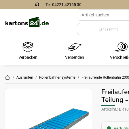
Tel: 04221 42165 30
Verpacken
Versenden
Verschließ
Ausrüsten
Rollenbahnensysteme
Freilaufende Rollenbahn 20
Freilauf
Teilung 
Artikelnr.:
BR10
Verfügba