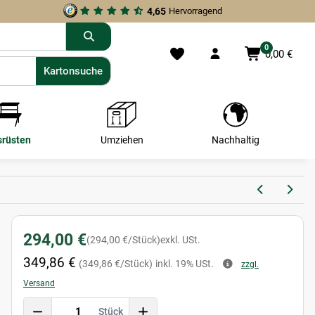
4,65
Hervorragend
0
0,00 €
Kartonsuche
Kartonsuche
srüsten
Umziehen
Nachhaltig
294,00 €
(294,00 €/Stück)
exkl. USt.
349,86 €
(349,86 €/Stück)
inkl. 19% USt.
zzgl.
Versand
Stück