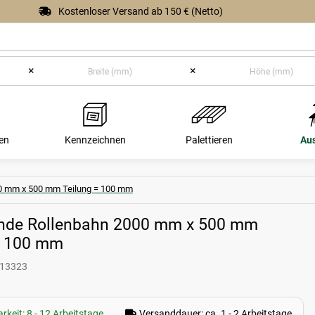
Kostenloser Versand ab 150 € (Netto)
×
×
en
Kennzeichnen
Palettieren
Au
00 mm x 500 mm Teilung = 100 mm
ende Rollenbahn 2000 mm x 500 mm
= 100 mm
13323
rkeit: 8 - 12 Arbeitstage
Versanddauer: ca. 1 - 2 Arbeitstage