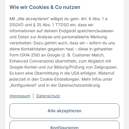
Wie wir Cookies & Co nutzen
Folge uns
Mit „Alle akzeptieren“ willigst du gem. Art. 6 Abs. 1 a
DSGVO und § 25 Abs. 1 TTDSG ein, dass wir
Informationen auf deinem Endgerät speichern/auslesen
und Daten zur Analyse und personalisierte Werbung
verarbeiten. Dazu gehört auch, dass wir – sofern du uns
deine Kontaktdaten gegeben hast – diese in gehashter
Form (SHA-256) an Google (z. B. Customer Match,
Enhanced Conversions) übermitteln, zum Abgleich mit
Unsere Partner
Google-Konten und zur Bildung/Prüfung von Zielgruppen.
Es kann eine Übermittlung in die USA erfolgen. Widerruf
jederzeit in den Cookie-Einstellungen. Mehr Infos unter
„Konfigurieren“ und in der Datenschutzerklärung.
Impressum
|
Datenschutz
Vertrag widerrufen
Alle akzeptieren
* Alle Preise inkl. gesetzlicher USt., zzgl.
Versand
Konfigurieren
© Copyright © 2026 www.kartons24.de