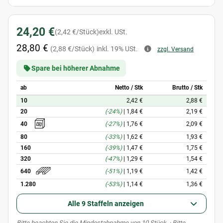
24,20 €
(2,42 €/Stück)
exkl. USt.
28,80 €
(2,88 €/Stück)
inkl. 19% USt.
zzgl. Versand
Spare bei höherer Abnahme
ab
Netto / Stk
Brutto / Stk
10
2,42 €
2,88 €
20
(-24%)
|
1,84 €
2,19 €
(-27%)
|
1,76 €
2,09 €
40
80
(-33%)
|
1,62 €
1,93 €
160
(-39%)
|
1,47 €
1,75 €
320
(-47%)
|
1,29 €
1,54 €
(-51%)
|
1,19 €
1,42 €
640
1.280
(-53%)
|
1,14 €
1,36 €
Alle 9 Staffeln anzeigen
x
Bitte beachten Sie die Mindestabnahme von 10 Stück. · Bitte